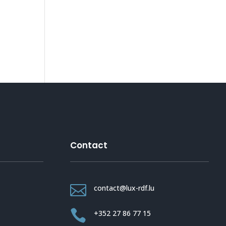
Contact

contact@lux-rdf.lu

+352 27 86 77 15