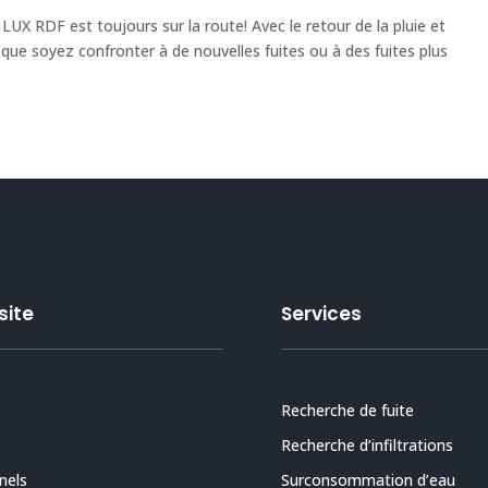
UX RDF est toujours sur la route! Avec le retour de la pluie et
 que soyez confronter à de nouvelles fuites ou à des fuites plus
site
Services
Recherche de fuite
s
Recherche d’infiltrations
nels
Surconsommation d’eau