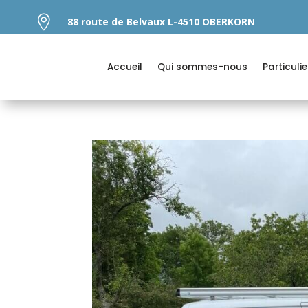

88 route de Belvaux L-4510 OBERKORN
Accueil
Qui sommes-nous
Particulie